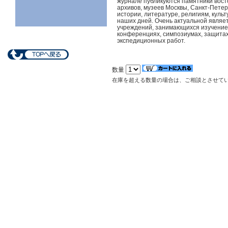
журнале публикуются памятники вост
архивов, музеев Москвы, Санкт-Петер
истории, литературе, религиям, культ
наших дней. Очень актуальной являе
учреждений, занимающихся изучением
конференциях, симпозиумах, защитах
экспедиционных работ.
数量
在庫を超える数量の場合は、ご相談とさせて