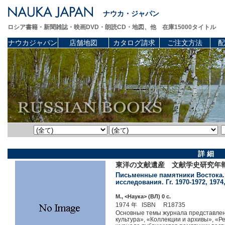
ナウカ・ジャパン
ロシア書籍・新聞雑誌・映画DVD・朗読CD・地図、他 在庫15000タイトル
ナウカジャパン
店舗地図
カタログ請求
ご注文方法
配
詳 細
東洋の文献遺産 文献学史研究年報 
Письменные памятники Востока.
исследования. Гг. 1970-1972, 1974,
М., <Наука> (ВЛ) 0 c.
1974 年 ISBN R18735
Основные темы журнала представлен
культура», «Коллекции и архивы», «Р