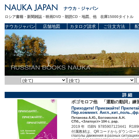
ナウカ・ジャパン
ロシア書籍・新聞雑誌・映画DVD・朗読CD・地図、他 在庫15000タイトル
ナウカジャパン
店舗地図
カタログ請求
ご注文方法
配
詳 細
ボゴモロフ他 「運動の動詞」練
Приходите! Приезжайте! Прилетай
Пер.коммент. Англ.,кит.,поль.,фр.я
Петанова А.Ю., Богомолов А.Н.
СПб., <Златоуст> 104 c. pap.
2019 年 ISBN 9785907123441 R189
付属教材は、QRコードからダウンロード出来ます。 Э
глаголы движения в разных ситуация