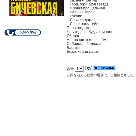
Казачья притча
Гори, гори, моя звезда
Южная прощальная
Чёрный ворон
Чубчик
Я ехала домой
Я расскажу тебе
Пара гнедых
Не уходи, побудь со мною
Оберег
Не говорите мне о нём
Сибирская баллада
Барыня
Боже, храни своих
数量
在庫を超える数量の場合は、ご相談とさせて