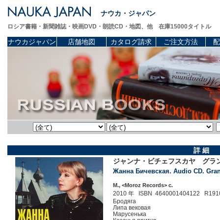
ナウカ・ジャパン
ロシア書籍・新聞雑誌・映画DVD・朗読CD・地図、他 在庫15000タイトル
ナウカジャパン
店舗地図
カタログ請求
ご注文方法
配
詳 細
ジャンナ・ビチェフスカヤ グラン
Жанна Бичевская. Audio CD. Grand
М., <Moroz Records> c.
2010 年 ISBN 4640001404122 R191
Бродяга
Липа вековая
Марусенька