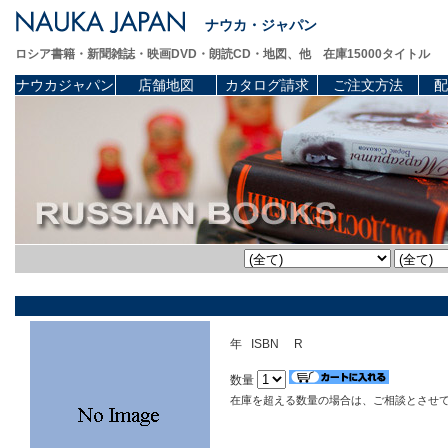
ナウカ・ジャパン
ロシア書籍・新聞雑誌・映画DVD・朗読CD・地図、他 在庫15000タイトル
ナウカジャパン
店舗地図
カタログ請求
ご注文方法
配
年 ISBN R
数量
在庫を超える数量の場合は、ご相談とさせ