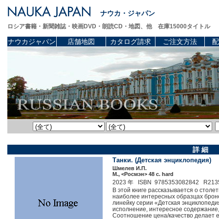
ナウカ・ジャパン
ロシア書籍・新聞雑誌・映画DVD・朗読CD・地図、他 在庫15000タイトル
ナウカジャパン
店舗地図
カタログ請求
ご注文方法
配
詳 細
Танки. (Детская энциклопедия)
Шмелев И.П.
М., <Росмэн> 48 c. hard
2023 年 ISBN 9785353082842 R213
В этой книге рассказывается о столет
наиболее интересных образцах брон
линейку серии «Детская энциклопеди
исполнение, интересное содержание
Соотношение цена/качество делает 