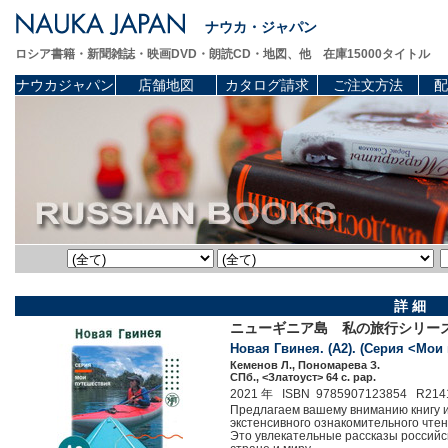
ナウカ・ジャパン
ロシア書籍・新聞雑誌・映画DVD・朗読CD・地図、他 在庫15000タイトル
ナウカジャパン
店舗地図
カタログ請求
ご注文方法
配
詳 細
ニューギニア島 私の旅行シリーズ
Новая Гвинея. (A2). (Серия <Мои
Кеменов Л., Пономарева З.
СПб., <Златоуст> 64 c. pap.
2021 年 ISBN 9785907123854 R214
Предлагаем вашему вниманию книгу и
экстенсивного ознакомительного чтен
Это увлекательные рассказы российс