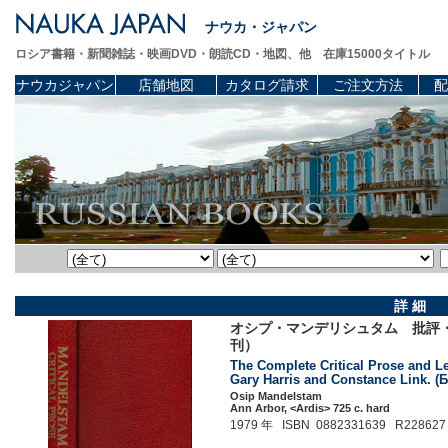
ナウカ・ジャパン
ロシア書籍・新聞雑誌・映画DVD・朗読CD・地図、他 在庫15000タイトル
ナウカジャパン
店舗地図
カタログ請求
ご注文方法
配
詳 細
オシプ・マンデリシュタム 批評・
刊）
The Complete Critical Prose and Let
Gary Harris and Constance Link. (Б
Osip Mandelstam
Ann Arbor, <Ardis> 725 c. hard
1979 年 ISBN 0882331639 R228627