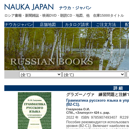
ナウカ・ジャパン
ロシア書籍・新聞雑誌・映画DVD・朗読CD・地図、他 在庫15000タイトル
ナウカジャパン
店舗地図
カタログ請求
ご注文方法
配
詳 細
グラズーノヴァ 練習問題と注解
Грамматика русского языка в уп
(B2-C1).
Глазунова О.И.
СПб., <Златоуст> 424 c. pap.
2022 年 ISBN 9785907493407 R229
Пособие рекомендуется использовать д
уровня (B2-C1). Включает наиболее в