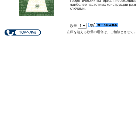
теоретический материал, необходимы
наиболее частотных конструкций ра
ключами.
数量
在庫を超える数量の場合は、ご相談とさせて