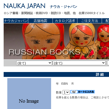
ナウカ・ジャパン
ロシア書籍・新聞雑誌・映画DVD・朗読CD・地図、他 在庫15000タイトル
ナウカジャパン
店舗地図
カタログ請求
ご注文方法
配
詳 細
年 ISBN R
数量
在庫を超える数量の場合は、ご相談とさせ