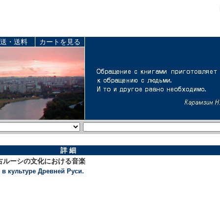
送・送料
カートを見る
詳 細
古ルーシの文化における音楽
 в культуре Древней Руси.