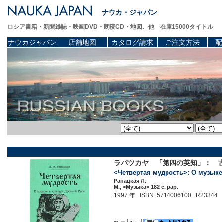
ナウカ・ジャパン
ロシア書籍・新聞雑誌・映画DVD・朗読CD・地図、他 在庫15000タイトル
ナウカジャパン
店舗地図
カタログ請求
ご注文方法
配
ラパツカヤ 「第四の英知」： 
<Четвертая мудрость>: О музыке
Рапацкая Л.
М., <Музыка> 182 c. pap.
1997 年 ISBN 5714006100 R23344