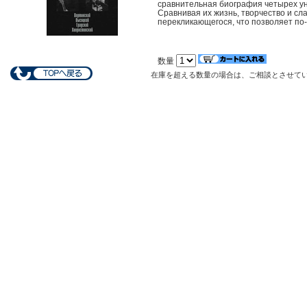
сравнительная биография четырех ун
Сравнивая их жизнь, творчество и сл
перекликающегося, что позволяет по
数量
在庫を超える数量の場合は、ご相談とさせて