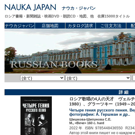
ナウカ・ジャパン
ロシア書籍・新聞雑誌・映画DVD・朗読CD・地図、他 在庫15000タイトル
ナウカジャパン
店舗地図
カタログ請求
ご注文方法
配
詳 細
ロシア歌唱の4人の天才 ヴェルチン
1980）、グラーツキー（1949～2
Четыре гения русского пения. Ве
фотографии: А. Гершман и др..
Шишкова-Шипунова С.Е.
М., <Вече> 160 c. hard
2022 年 ISBN 9785448436550 R234
Автор этой книги пишет не о каждом и