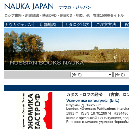
ナウカ・ジャパン
ロシア書籍・新聞雑誌・映画DVD・朗読CD・地図、他 在庫15000タイトル
ナウカジャパン
店舗地図
カタログ請求
ご注文方法
配
カタストロフの経済 （古書、ロン
Экономика катастроф. (Б.К.)
Штурман Д., Тиктин С.
London, <Overseas Publications Interchan
1991 年 ISBN 1870128974 R234486
Книга о чрезвычайных ситуациях, ава
Большое внимание уделено Чернобыл