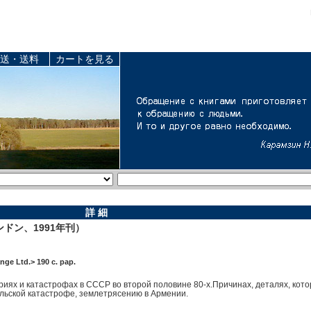
送・送料
カートを見る
詳 細
ドン、1991年刊）
ge Ltd.> 190 c. pap.
риях и катастрофах в СССР во второй половине 80-х.Причинах, деталях, кот
ьской катастрофе, землетрясению в Армении.