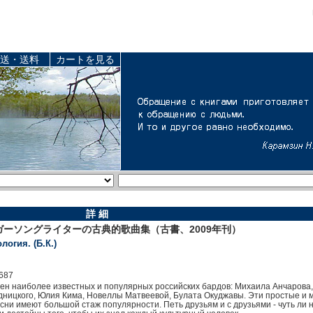
送・送料
カートを見る
詳 細
シンガーソングライターの古典的歌曲集（古書、2009年刊）
огия. (Б.К.)
687
есен наиболее известных и популярных российских бардов: Михаила Анчарова
дницкого, Юлия Кима, Новеллы Матвеевой, Булата Окуджавы. Эти простые и м
ни имеют большой стаж популярности. Петь друзьям и с друзьями - чуть ли 