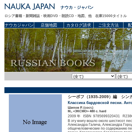
ナウカ・ジャパン
ロシア書籍・新聞雑誌・映画DVD・朗読CD・地図、他 在庫15000タイトル
ナウカジャパン
店舗地図
カタログ請求
ご注文方法
配
シーポフ（1935-2009）編 
Классика бардовской песни. Антол
Шипов Р. (сост.)
М., <ЭКСМО> 480 c. hard
2009 年 ISBN 9785699320431 R238
В эту книгу вошло около шестисот п
Александра Галича, Александра Горо
общечеловеческие по содержанию пес