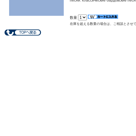
песни. Классические бардовские песн
数量
在庫を超える数量の場合は、ご相談とさせ