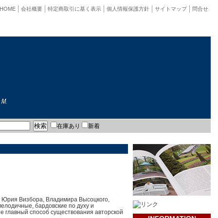
HOME
会社概要
特定商取引に基く表示
個人情報保護方針
サイトマップ
問合せ
在庫あり
新着
, Юрия Визбора, Владимира Высоцкого,
елодичные, бардовские по духу и
не главный способ существования авторской