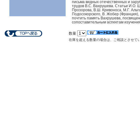
письма видных отечественных и зару
трудов В.С. Вахрушева. Статьи И.О. Ша
Прозорова, В.Ш. Кривоноса, М.Г. Альт
Подосокорского, В. Жобер (Франция),
почтить память Вахрушева, посвящен
сопоставительным аспектам изучения
数量
在庫を超える数量の場合は、ご相談とさせて