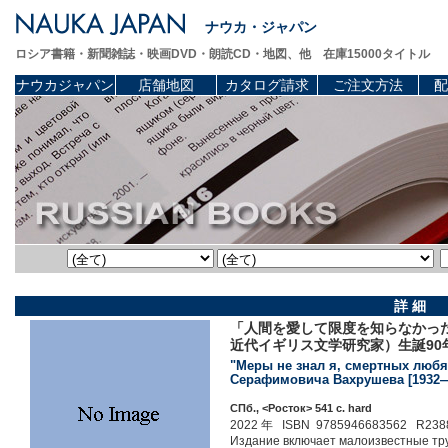
ナウカ・ジャパン
ロシア書籍・新聞雑誌・映画DVD・朗読CD・地図、他 在庫15000タイトル
ナウカジャパン
店舗地図
カタログ請求
ご注文方法
配
詳 細
「人間を愛して限度を知らなかった私
近代イギリス文学研究家）生誕90
"Меры не знал я, смертных любя
Серафимовича Вахрушева [1932—20
СПб., <Росток> 541 c. hard
2022 年 ISBN 9785946683562 R238
Издание включает малоизвестные тру