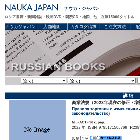
ナウカ・ジャパン
ロシア書籍・新聞雑誌・映画DVD・朗読CD・地図、他 在庫15000タイトル
ナウカジャパン
店舗地図
カタログ請求
ご注文方法
配
詳 細
商業法規（2023年現在の修正・増
Правила торговли с изменениями
законодательство)
М., <АСТ> 96 c. pap.
2022 年 ISBN 9785171505769 R238
数量