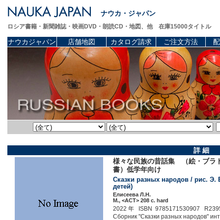
ナウカ・ジャパン
ロシア書籍・新聞雑誌・映画DVD・朗読CD・地図、他 在庫15000タイトル
ナウカジャパン
店舗地図
カタログ請求
ご注文方法
配
詳 細
様々な民族の昔話集 （絵・ブラ
書）低学年向け
Сказки разных народов / рис. Э.
детей)
Елисеева Л.Н.
М., <АСТ> 208 c. hard
2022 年 ISBN 9785171530907 R239
Сборник "Сказки разных народов" инт