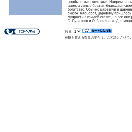
необычными сюжетами. Например, сы
царя, а умные братья, благодаря св
богатство. Обычно царевичи и царев
сказок, наоборот, царевичу пришлось
мудрости в каждой сказке, но все они
Э. Булатова и О. Васильева. Для мла
数量
在庫を超える数量の場合は、ご相談とさせて