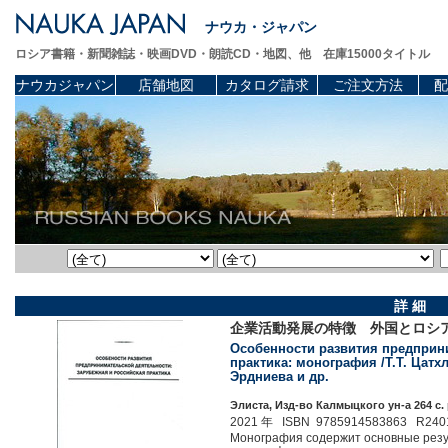
ナウカ・ジャパン
ロシア書籍・新聞雑誌・映画DVD・朗読CD・地図、他 在庫15000タイトル
ナウカジャパン
店舗地図
カタログ請求
ご注文方法
配
詳 細
企業活動発展の特徴 外国とロシ
Особенности развития предприн
практика: монография /Т.Т. Цатхл
Эрдниева и др.
Элиста, Изд-во Калмыцкого ун-а 264 c. 
2021 年 ISBN 9785914583863 R240
Монография содержит основные резу