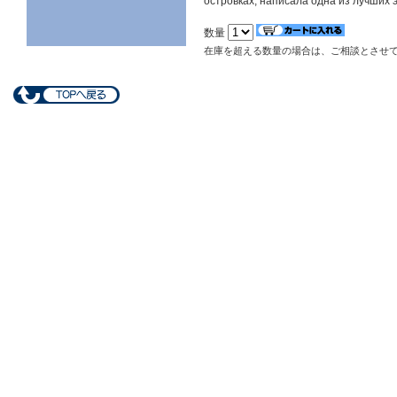
островках, написала одна из лучших
数量
在庫を超える数量の場合は、ご相談とさせ