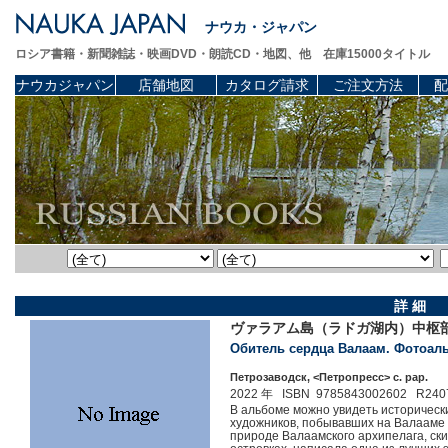
ナウカ・ジャパン
ロシア書籍・新聞雑誌・映画DVD・朗読CD・地図、他 在庫15000タイトル
ナウカジャパン
店舗地図
カタログ請求
ご注文方法
配
詳 細
ヴァラアム島（ラドガ湖内）中枢
Обитель сердца Валаам. Фотоал
Петрозаводск, <Петропресс> c. pap.
2022 年 ISBN 9785843002602 R240
В альбоме можно увидеть историческ
художников, побывавших на Валааме 
природе Валаамского архипелага, ск