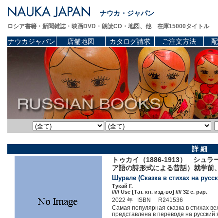
ナウカ・ジャパン
ロシア書籍・新聞雑誌・映画DVD・朗読CD・地図、他 在庫15000タイトル
ナウカジャパン
店舗地図
カタログ請求
ご注文方法
配
詳 細
トゥカイ（1886-1913） シ
ア語の詩形式による昔話）就学前
Шурале (Сказка в стихах на русс
Тукай Г.
///// Use [Тат. кн. изд-во] //// 32 c. pap.
2022 年 ISBN R241536
Самая популярная сказка в стихах ве
представлена в переводе на русский