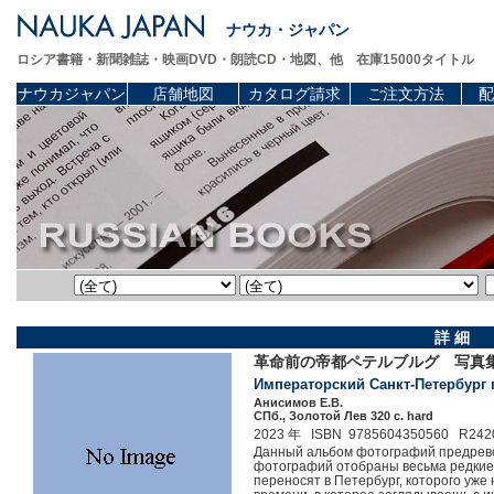
ナウカ・ジャパン
ロシア書籍・新聞雑誌・映画DVD・朗読CD・地図、他 在庫15000タイトル
ナウカジャパン
店舗地図
カタログ請求
ご注文方法
配
詳 細
革命前の帝都ペテルブルグ 写真
Императорский Санкт-Петербург
Анисимов Е.В.
СПб., Золотой Лев 320 c. hard
2023 年 ISBN 9785604350560 R242
Данный альбом фотографий предрево
фотографий отобраны весьма редкие,
переносят в Петербург, которого уже