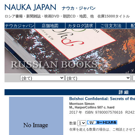
ナウカ・ジャパン
ロシア書籍・新聞雑誌・映画DVD・朗読CD・地図、他 在庫15000タイトル
ナウカジャパン
店舗地図
カタログ請求
ご注文方法
配
詳 細
Bolshoi Confidential: Secrets of th
Morrison Simon
М., HarperCollins 507 c. hard
2017 年 ISBN 9780007576616 R242
数量
在庫を超える数量の場合は、ご相談とさせ