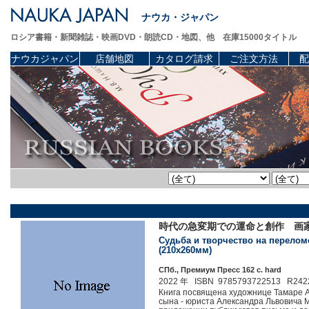
ナウカ・ジャパン
ロシア書籍・新聞雑誌・映画DVD・朗読CD・地図、他 在庫15000タイトル
ナウカジャパン
店舗地図
カタログ請求
ご注文方法
配
時代の急変期での運命と創作 画家タ
Судьба и творчество на переломе
(210x260мм)
СПб., Премиум Пресс 162 c. hard
2022 年 ISBN 9785793722513 R242
Книга посвящена художнице Тамаре А
сына - юриста Александра Львовича М