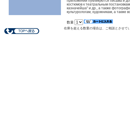
приложении публикуются письма и до
костюмов к театральным постановкам,
казначейша" и др., а также фотограф
культурологам, художникам, а также 
数量
在庫を超える数量の場合は、ご相談とさせて