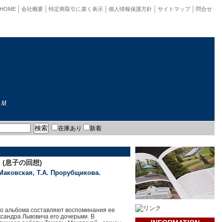
HOME
会社概要
特定商取引に基く表示
個人情報保護方針
サイトマップ
問合せ
在庫あり
新着
(息子の回想)
 Маковская, Т.А. Прорубщикова.
го альбома составляют воспоминания ее
сандра Львовича его дочерьми. В