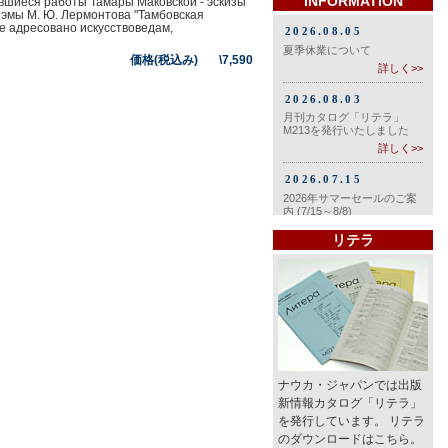
INFORMATION
вшиеся работы Тамары Маковской - эскизы
поэмы М. Ю. Лермонтова "Тамбовская
е адресовано искусствоведам,
価格(税込み) \7,590
リテラ
ナウカ・ジャパンでは出版
新情報カタログ「リテラ」
を発行しています。 リテラ
のダウンロードはこちら。