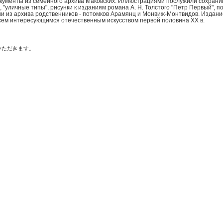
кументы из семейного архива Маковских. Иллюстрациями послужили сохрани
 "уличные типы", рисунки к изданиям романа А. Н. Толстого "Петр Первый", 
ии из архива родственников - потомков Арамянц и Монвиж-Монтвидов. Издани
всем интересующимся отечественным искусством первой половина XX в.
いただきます。