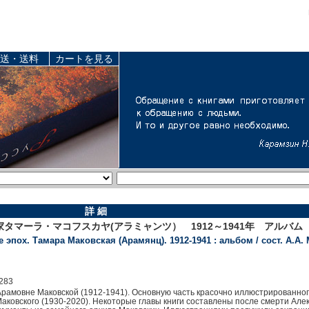
送・送料
カートを見る
詳 細
マーラ・マコフスカヤ(アラミャンツ） 1912～1941年 アルバム 
 эпох. Тамара Маковская (Арамянц). 1912-1941 : альбом / сост. А.А.
283
рамовне Маковской (1912-1941). Основную часть красочно иллюстрированно
аковского (1930-2020). Некоторые главы книги составлены после смерти Алек