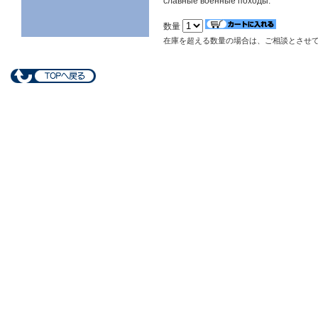
славные военные походы.
数量
在庫を超える数量の場合は、ご相談とさせ