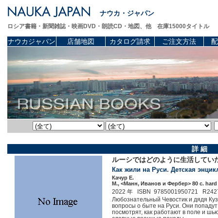
ナウカ・ジャパン
ロシア書籍・新聞雑誌・映画DVD・朗読CD・地図、他 在庫15000タイトル
ナウカジャパン
店舗地図
カタログ請求
ご注文方法
配
詳 細
ルーシではどのように生活してい
Как жили на Руси. Детская энцикл
Качур Е.
М., <Манн, Иванов и Фербер> 80 c. hard
2022 年 ISBN 9785001950721 R242
Любознательный Чевостик и дядя Кузя
вопросы о быте на Руси. Они попадут
посмотрят, как работают в поле и шь