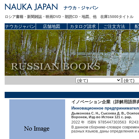
ナウカ・ジャパン
ロシア書籍・新聞雑誌・映画DVD・朗読CD・地図、他 在庫15000タイトル
ナウカジャパン
店舗地図
カタログ請求
ご注文方法
配
イノベーション企業（詳解用語辞
Инновационное предприниматель
Дьяконова С. Н., Сысоева Д. В., Осипов
Воронеж, Изд-во Истоки 121 c. pap.
2022 年 ISBN 9785447303563 R243
B данном сборнике-словаре современ
разных языков, даны определения и 