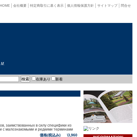
HOME
会社概要
特定商取引に基く表示
個人情報保護方針
サイトマップ
問合せ
在庫あり
新着
в, заимствованных в силу специфики из
к и с малознакомыми и редкими терминами
価格(税込み) \3,960