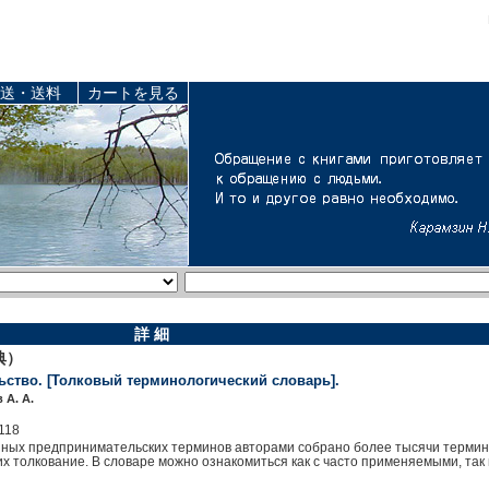
送・送料
カートを見る
詳 細
典）
ство. [Толковый терминологический словарь].
 А. А.
118
ных предпринимательских терминов авторами собрано более тысячи термино
их толкование. В словаре можно ознакомиться как с часто применяемыми, та