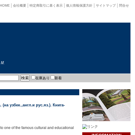
HOME
会社概要
特定商取引に基く表示
個人情報保護方針
サイトマップ
問合せ
在庫あり
新着
а узбек.,англ.и рус.яз.). Книга-
to one of the famous cultural and educational