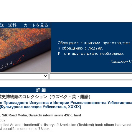
送・送料
カートを見る
詳 細
芸史博物館のコレクション（ウズベク・英・露語）
 Прикладного Искусства и Истории Ремесленничества Узбектистана. (н
 (Культурное наследие Узбекистана, XXXIX)
 Silk Road Media, Darakchi inform servis 432 c. hard
532
pplied Art and Handicraft’s History of Uzbekistan (Tashkent) book-album is devoted 
st beautiful monument of Uzbek ...