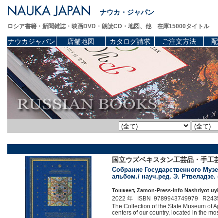
ナウカ・ジャパン
ロシア書籍・新聞雑誌・映画DVD・朗読CD・地図、他 在庫15000タイトル
ナウカジャパン
店舗地図
カタログ請求
ご注文方法
配
国立ウズベキスタン工芸品・手工
Собрание Государственного Музея
альбом./ науч.ред. Э. Ртвеладзе.
Тошкент, Zamon-Press-Info Nashriyot uyi,
2022 年 ISBN 9789943749979 R243
The Collection of the State Museum of A
centers of our country, located in the mo