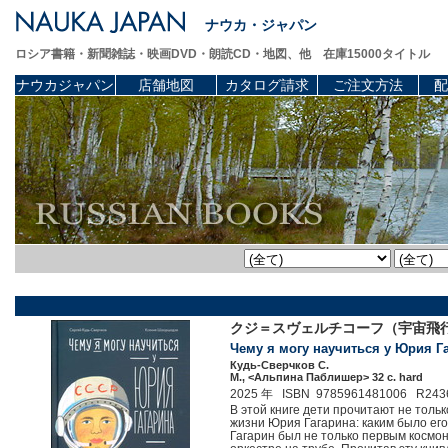
ナウカ・ジャパン
ロシア書籍・新聞雑誌・映画DVD・朗読CD・地図、他 在庫15000タイトル
ナウカジャパン
店舗地図
カタログ請求
ご注文方法
配
クジ＝スヴェルチコーフ（宇宙飛
Чему я могу научиться у Юрия Га
Кудь-Сверчков С.
М., <Альпина Паблишер> 32 c. hard
2025 年 ISBN 9785961481006 R243
В этой книге дети прочитают не толь
жизни Юрия Гагарина: каким было его
Гагарин был не только первым космон