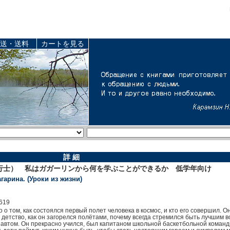
送・送料
カートを見る
詳 細
行士） 私はガガーリンから何を学ぶことができるか 低学年向け
гарина. (Уроки из жизни)
619
ко о том, как состоялся первый полет человека в космос, и кто его совершил
 детство, как он загорелся полётами, почему всегда стремился быть лучшим в
автом. Он прекрасно учился, был капитаном школьной баскетбольной команды,