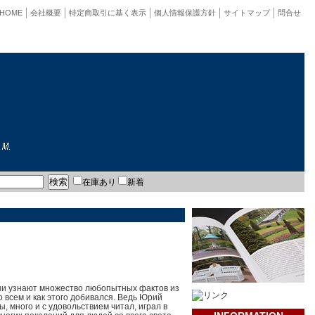
HOME
会社概要
特定商取引に基く表示
個人情報保護方針
サイトマップ
問合せ
在庫あり
新着
. Они узнают множество любопытных фактов из
о всем и как этого добивался. Ведь Юрий
 много и с удовольствием читал, играл в