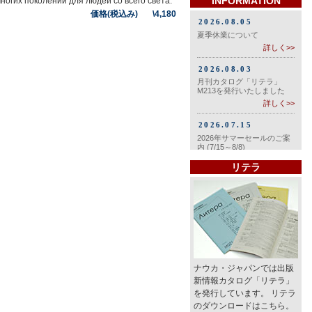
INFORMATION
многих поколений для людей со всего света.
価格(税込み) \4,180
リテラ
ナウカ・ジャパンでは出版
新情報カタログ「リテラ」
を発行しています。 リテラ
のダウンロードはこちら。