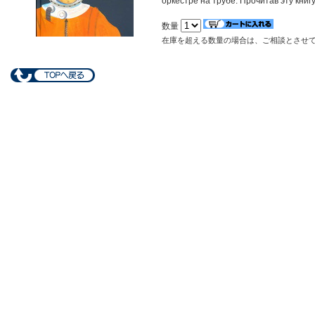
оркестре на трубе. Прочитав эту книг
数量
在庫を超える数量の場合は、ご相談とさせ