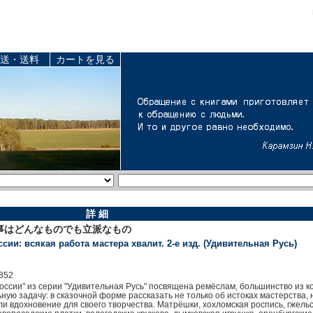
送・送料
カートを見る
詳 細
事はどんなものでも立派なもの
и: всякая работа мастера хвалит. 2-е изд. (Удивительная Русь)
852
ссии" из серии "Удивительная Русь" посвящена ремёслам, большинство из ко
ую задачу: в сказочной форме рассказать не только об истоках мастерства, н
али вдохновение для своего творчества. Матрёшки, хохломская роспись, гжел