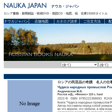
ナウカ・ジャパン
ロシア書籍・新聞雑誌・映画DVD・朗読CD・地図、他 在庫15000タイトル
ナウカジャパン
店舗地図
カタログ請求
ご注文方法
配
ロシアの民芸品の奇蹟 名人の仕
Чудеса народных промыслов Росси
Андриевская Ж.В.
Ростов н/Д., <Феникс> 119 c. hard
2023 年 ISBN 9785222388693 R243
Книга "Чудеса народных промыслов Ро
Автор поставила перед собой уникальн
во что верили, что любили, в чём иск