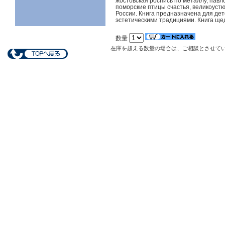
жостовская роспись по металлу, павл
поморские птицы счастья, великоуст
России. Книга предназначена для дет
эстетическими традициями. Книга щ
数量
在庫を超える数量の場合は、ご相談とさせて