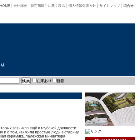
HOME
会社概要
特定商取引に基く表示
個人情報保護方針
サイトマップ
問合せ
在庫あり
新着
торых возникло ещё в глубокой древности.
о и о том, как жили простые люди в старину,
ьская керамика, палехская миниатюра,