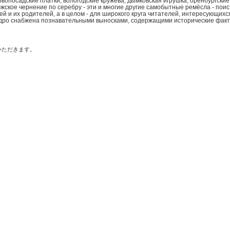
овопосадские платки, вологодские кружева, дымковская игрушка, оренбургские
южское чернение по серебру - эти и многие другие самобытные ремёсла - по
ей и их родителей, а в целом - для широкого круга читателей, интересующихс
едро снабжена познавательными выносками, содержащими исторические фак
いただきます。