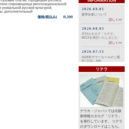
INFORMATION
 пуховые платки, городецкая роспись,
истине сокровищница многонациональной
я уникальной русской культурой,
ты, дополнительный
価格(税込み) \5,390
リテラ
ナウカ・ジャパンでは出版
新情報カタログ「リテラ」
を発行しています。 リテラ
のダウンロードはこちら。