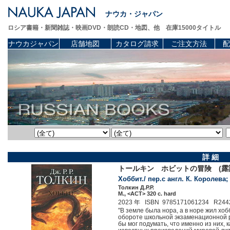
ナウカ・ジャパン
ロシア書籍・新聞雑誌・映画DVD・朗読CD・地図、他 在庫15000タイトル
ナウカジャパン
店舗地図
カタログ請求
ご注文方法
配
詳 細
トールキン ホビットの冒険 (露
Хоббит./ пер.с англ. К. Королева;
Толкин Д.Р.Р.
М., <АСТ> 320 c. hard
2023 年 ISBN 9785171061234 R244
"В земле была нора, а в норе жил хо
обороте школьной экзаменационной р
бы мог подумать, что именно из них,