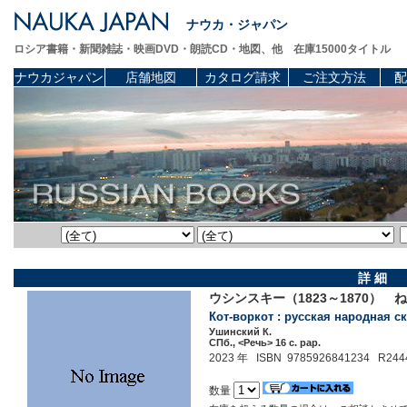
ナウカ・ジャパン
ロシア書籍・新聞雑誌・映画DVD・朗読CD・地図、他 在庫15000タイトル
ナウカジャパン
店舗地図
カタログ請求
ご注文方法
配
詳 細
ウシンスキー（1823～1870）
Кот-воркот : русская народная с
Ушинский К.
СПб., <Речь> 16 c. pap.
2023 年 ISBN 9785926841234 R244
数量