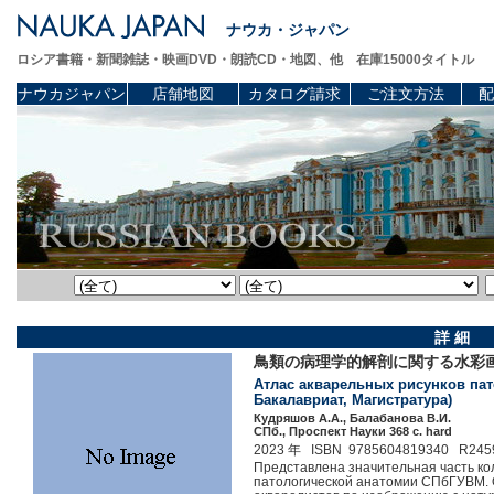
ナウカ・ジャパン
ロシア書籍・新聞雑誌・映画DVD・朗読CD・地図、他 在庫15000タイトル
ナウカジャパン
店舗地図
カタログ請求
ご注文方法
配
詳 細
鳥類の病理学的解剖に関する水彩
Атлас акварельных рисунков пат
Бакалавриат, Магистратура)
Кудряшов А.А., Балабанова В.И.
СПб., Проспект Науки 368 c. hard
2023 年 ISBN 9785604819340 R245
Представлена значительная часть ко
патологической анатомии СПбГУВМ. 