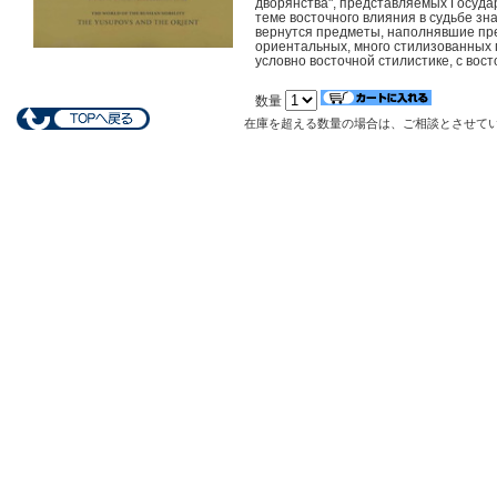
дворянства", представляемых Госуд
теме восточного влияния в судьбе зн
вернутся предметы, наполнявшие пр
ориентальных, много стилизованных 
условно восточной стилистике, с вос
数量
在庫を超える数量の場合は、ご相談とさせて