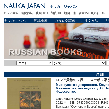
ナウカ・ジャパン
ロシア書籍・新聞雑誌・映画DVD・朗読CD・地図、他 在庫15000タイトル
ナウカジャパン
店舗地図
カタログ請求
ご注文方法
配
詳 細
ロシア貴族の世界 ユスーポフ家
Мир русского дворянства. Юсупов
Меньшикова; авт.науч.ст. Д.О. Вас
Федосеенко.
СПб., Издательство Славия 120 c. pap.
2022 年 ISBN 9785950103063 R246
Выставка "Юсуповы и Восток" являетс