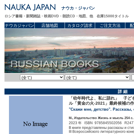
ナウカ・ジャパン
ロシア書籍・新聞雑誌・映画DVD・朗読CD・地図、他 在庫15000タイトル
ナウカジャパン
店舗地図
カタログ請求
ご注文方法
配
詳 細
「幼年時代よ、私に語れ」 子ど
ル「黄金の火-2021」最終候補の
"Скажи мне, детство". Рассказы,
М., Издательство Жизнь и мысль 254 c.
2023 年 ISBN 9785845502056 R247
В книге представлены рассказы и сти
III Всероссийского литературного кон