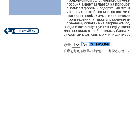
продолжением одноимённого опублико
пособия акцент делается на приобре
анализом формы и содержания музык
исполнительской техники, основами к
включены необходимые теоретические
произведения, а также упражнения дл
прежнему основана на творческом под
всегда способствует успешному усвое
для преподавателей по классу баяна, 
студентам музыкальных училищ и вузов
数量
在庫を超える数量の場合は、ご相談とさせて