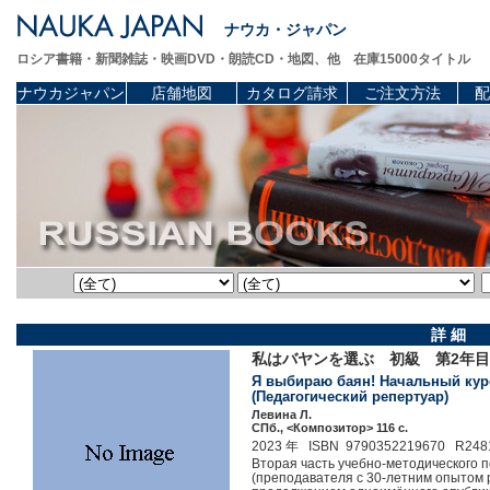
ナウカ・ジャパン
ロシア書籍・新聞雑誌・映画DVD・朗読CD・地図、他 在庫15000タイトル
ナウカジャパン
店舗地図
カタログ請求
ご注文方法
配
詳 細
私はバヤンを選ぶ 初級 第2年
Я выбираю баян! Начальный курс
(Педагогический репертуар)
Левина Л.
СПб., <Композитор> 116 c.
2023 年 ISBN 9790352219670 R248
Вторая часть учебно-методического 
(преподавателя с 30-летним опытом р