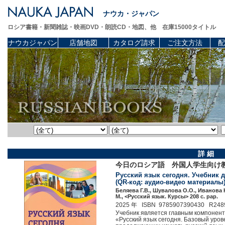
ナウカ・ジャパン
ロシア書籍・新聞雑誌・映画DVD・朗読CD・地図、他 在庫15000タイトル
ナウカジャパン
店舗地図
カタログ請求
ご注文方法
配
詳 細
今日のロシア語 外国人学生向け教
Русский язык сегодня. Учебник 
(QR-код: аудио-видео материалы).
Беляева Г.В., Шувалова О.О., Иванова 
М., <Русский язык. Курсы> 208 c. pap.
2025 年 ISBN 9785907390430 R248
Учебник является главным компонент
«Русский язык сегодня. Базовый уров