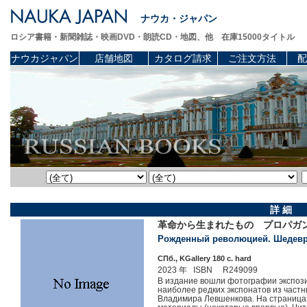
ナウカ・ジャパン
ロシア書籍・新聞雑誌・映画DVD・朗読CD・地図、他 在庫15000タイトル
ナウカジャパン
店舗地図
カタログ請求
ご注文方法
配
詳 細
革命から生まれたもの プロパガ
Рожденный революцией. Шедевры
СПб., KGallery 180 c. hard
2023 年 ISBN R249099
В издание вошли фотографии экспозиц
наиболее редких экспонатов из частн
Владимира Левшенкова. На страница