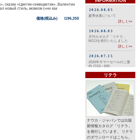
INFORMATION
», сказки «Цветик-семицветик», Валентин
л новый стиль, мовизм («не как
価格(税込み) \196,350
リテラ
ナウカ・ジャパンでは出版
新情報カタログ「リテラ」
を発行しています。 リテラ
のダウンロードはこちら。