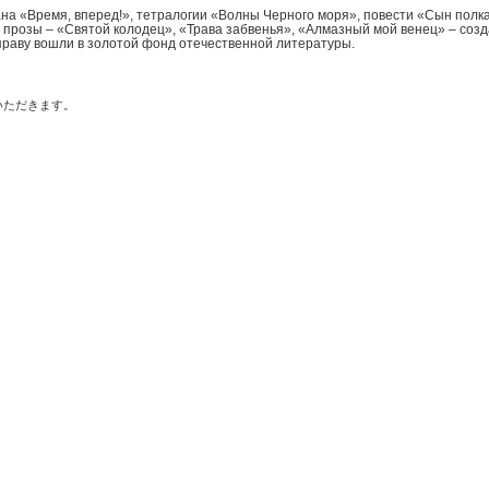
а «Время, вперед!», тетралогии «Волны Черного моря», повести «Сын полка
прозы – «Святой колодец», «Трава забвенья», «Алмазный мой венец» – созда
праву вошли в золотой фонд отечественной литературы.
いただきます。