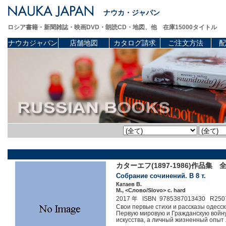
ナウカ・ジャパン
ロシア書籍・新聞雑誌・映画DVD・朗読CD・地図、他 在庫15000タイトル
ナウカジャパン
店舗地図
カタログ請求
ご注文方法
配
カターエフ(1897-1986)作品集 
Собрание сочинений. В 8 т.
Катаев В.
M., <Слово/Slovo> c. hard
2017 年 ISBN 9785387013430 R250
Свои первые стихи и рассказы одесск
Первую мировую и Гражданскую войну,
искусства, а личный жизненный опыт л