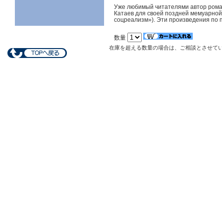
Уже любимый читателями автор роман
Катаев для своей поздней мемуарной 
соцреализм»). Эти произведения по 
数量
在庫を超える数量の場合は、ご相談とさせて