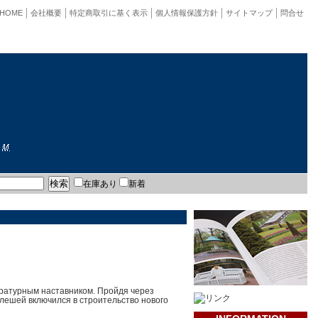
HOME
会社概要
特定商取引に基く表示
個人情報保護方針
サイトマップ
問合せ
在庫あり
新着
тературным наставником. Пройдя через
Олешей включился в строительство нового