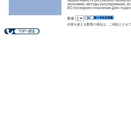
эффективности российского бизнеса 
экономики, методы регулирования, и
ВО последнего поколения.Для студен
数量
在庫を超える数量の場合は、ご相談とさせ