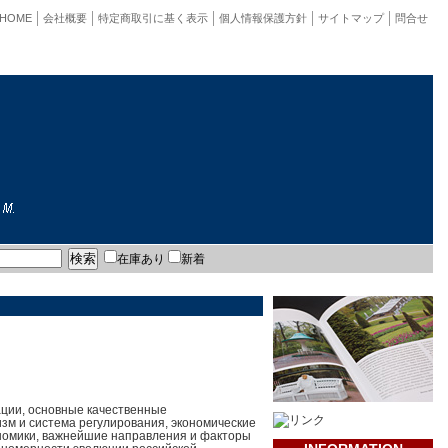
HOME
会社概要
特定商取引に基く表示
個人情報保護方針
サイトマップ
問合せ
在庫あり
新着
ации, основные качественные
изм и система регулирования, экономические
номики, важнейшие направления и факторы