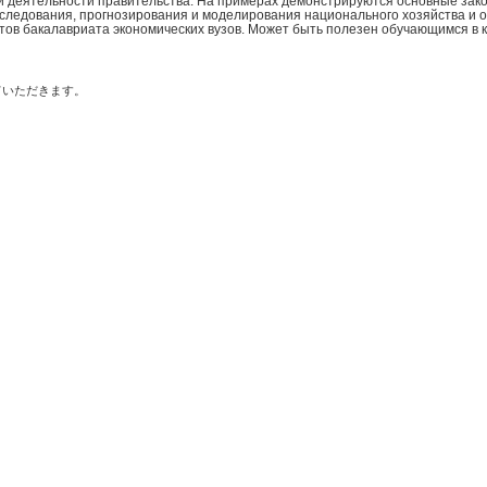
и деятельности правительства. На примерах демонстрируются основные зак
сследования, прогнозирования и моделирования национального хозяйства и 
тов бакалавриата экономических вузов. Может быть полезен обучающимся в 
ていただきます。