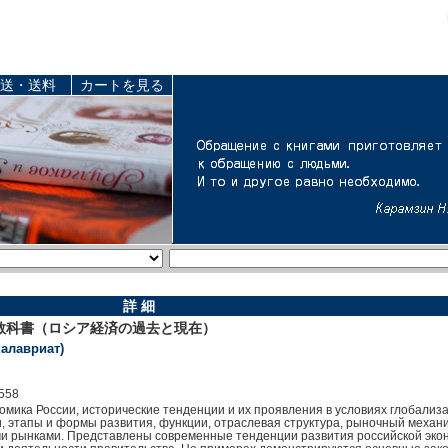
送・送料
カートを見る
詳 細
教科書（ロシア経済の過去と現在）
калавриат)
558
мика России, исторические тенденции и их проявления в условиях глобализ
и, этапы и формы развития, функции, отраслевая структура, рыночный механ
ми рынками. Представлены современные тенденции развития российской эко