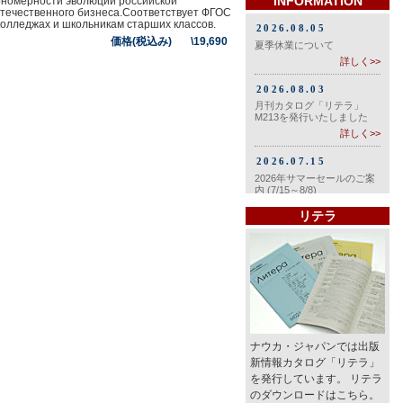
INFORMATION
ономерности эволюции российской
отечественного бизнеса.Соответствует ФГОС
колледжах и школьникам старших классов.
価格(税込み) \19,690
リテラ
ナウカ・ジャパンでは出版
新情報カタログ「リテラ」
を発行しています。 リテラ
のダウンロードはこちら。