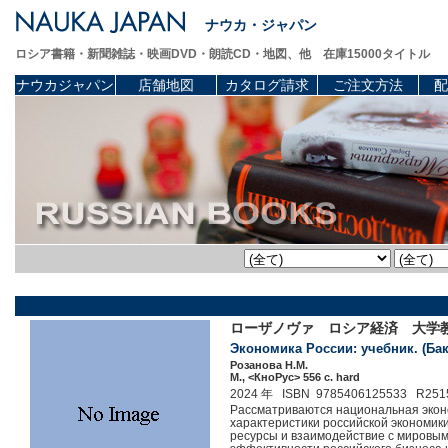
ナウカ・ジャパン
ロシア書籍・新聞雑誌・映画DVD・朗読CD・地図、他 在庫15000タイトル
ナウカジャパン
店舗地図
カタログ請求
ご注文方法
配
ローザノヴァ ロシア経済 大学
Экономика России: учебник. (Ба
Розанова Н.М.
М., <КноРус> 556 c. hard
2024 年 ISBN 9785406125533 R251
Рассматриваются национальная эконо
характеристики российской экономик
ресурсы и взаимодействие с мировы