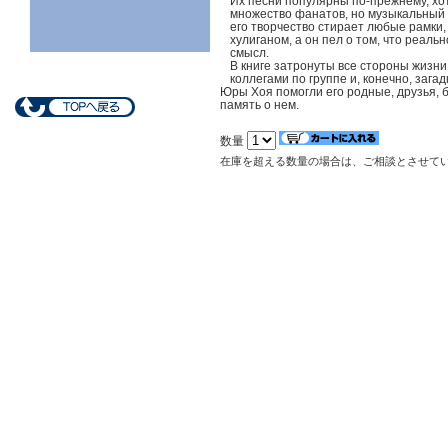
Их песни популярны по-прежнему, хот
множество фанатов, но музыкальный о
его творчество стирает любые рамки,
хулиганом, а он пел о том, что реал
смысл.
В книге затронуты все стороны жизни
коллегами по группе и, конечно, зага
Юры Хоя помогли его родные, друзья, 
память о нем.
数量
在庫を超える数量の場合は、ご相談とさせて