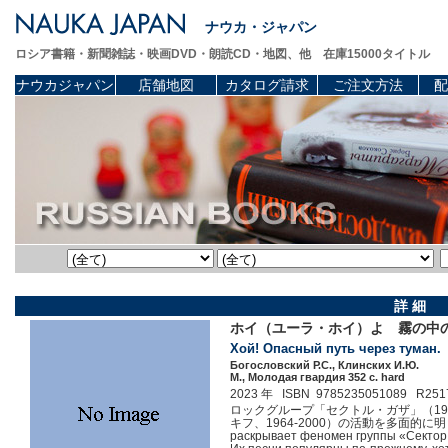
ナウカ・ジャパン
ロシア書籍・新聞雑誌・映画DVD・朗読CD・地図、他 在庫15000タイトル
ナウカジャパン
店舗地図
カタログ請求
ご注文方法
配
詳 細
ホイ（ユーラ・ホイ）よ 霧の中
Хой! Опасный путь через туман.
Богословский Р.С., Клинских И.Ю.
М., Молодая гвардия 352 c. hard
2023 年 ISBN 9785235051089 R251
ロックグループ「セクトル・ガザ」（19
キフ、1964-2000）の活動を多面的に明らかにする。
раскрывает феномен группы «Сектор 