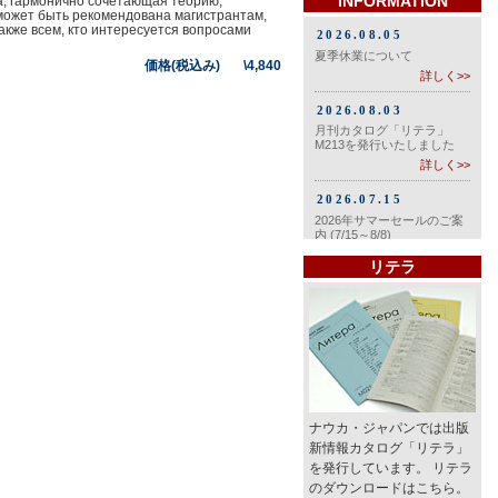
INFORMATION
а, гармонично сочетающая теорию,
 может быть рекомендована магистрантам,
акже всем, кто интересуется вопросами
価格(税込み) \4,840
リテラ
ナウカ・ジャパンでは出版
新情報カタログ「リテラ」
を発行しています。 リテラ
のダウンロードはこちら。