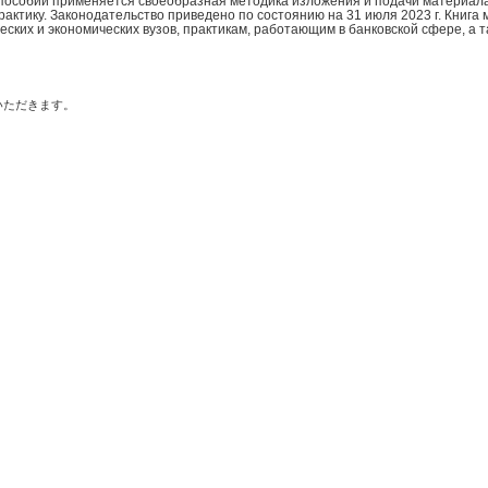
 пособии применяется своеобразная методика изложения и подачи материал
актику. Законодательство приведено по состоянию на 31 июля 2023 г. Книга
ких и экономических вузов, практикам, работающим в банковской сфере, а т
いただきます。