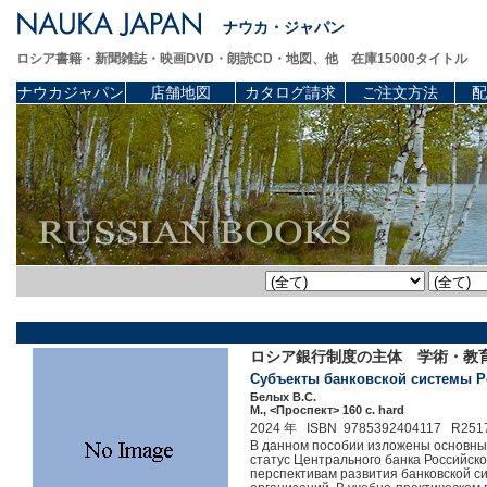
ナウカ・ジャパン
ロシア書籍・新聞雑誌・映画DVD・朗読CD・地図、他 在庫15000タイトル
ナウカジャパン
店舗地図
カタログ請求
ご注文方法
配
ロシア銀行制度の主体 学術・教
Субъекты банковской системы Ро
Белых В.С.
М., <Проспект> 160 c. hard
2024 年 ISBN 9785392404117 R251
В данном пособии изложены основные
статус Центрального банка Российск
перспективам развития банковской с