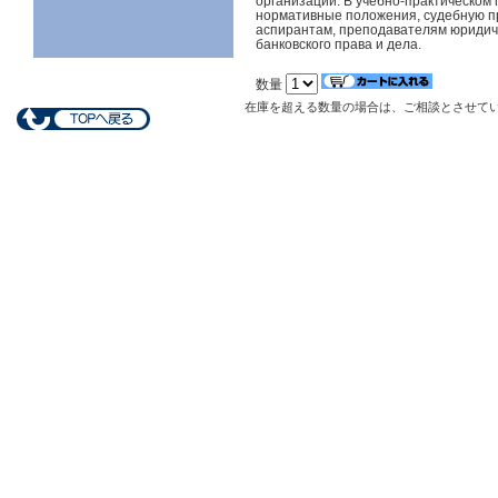
организаций. В учебно-практическом
нормативные положения, судебную пр
аспирантам, преподавателям юридичес
банковского права и дела.
数量
在庫を超える数量の場合は、ご相談とさせて