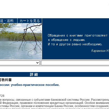
送・送料
カートを見る
詳 細
育教科書
ссии: учебно-практическое пособие.
728
 вопросы, связанные с субъектами банковской системы России. Рассмотрены
ой Федерации, правовое положение кредитных организаций. Особое внимани
истемы России, органам и компетенции Банка России, особенностям создания