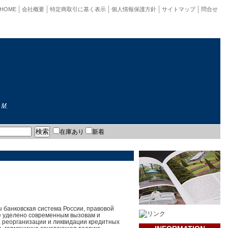
HOME
会社概要
特定商取引に基く表示
個人情報保護方針
サイトマップ
問合せ
在庫あり
新着
 банковская система России, правовой
е уделено современным вызовам и
, реорганизации и ликвидации кредитных