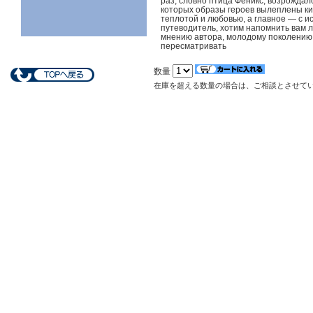
раз, словно птица Феникс, возрождал
которых образы героев вылеплены к
теплотой и любовью, а главное — с и
путеводитель, хотим напомнить вам ли
мнению автора, молодому поколению
пересматривать
数量
在庫を超える数量の場合は、ご相談とさせて