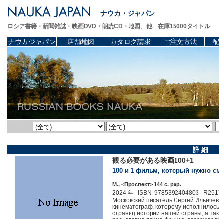
ナウカ・ジャパン
ロシア書籍・新聞雑誌・映画DVD・朗読CD・地図、他 在庫15000タイトル
ナウカジャパン
店舗地図
カタログ請求
ご注文方法
配
詳 細
観る必要がある映画100+1
100 и 1 фильм, который нужно см
М., <Проспект> 144 c. pap.
2024 年 ISBN 9785392404803 R251
Московский писатель Сергей Ильичев
кинематограф, которому исполнилось 
страниц истории нашей страны, а так