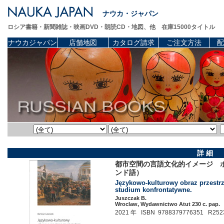
ナウカ・ジャパン
ロシア書籍・新聞雑誌・映画DVD・朗読CD・地図、他 在庫15000タイトル
ナウカジャパン
店舗地図
カタログ請求
ご注文方法
配
詳 細
都市空間の言語文化的イメージ 
ンド語）
Językowo-kulturowy obraz przestrz
studium konfrontatywne.
Juszczak B.
Wroclaw, Wydawnictwo Atut 230 c. pap.
2021 年 ISBN 9788379776351 R252