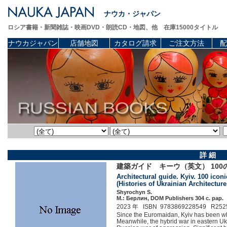
ナウカ・ジャパン
ロシア書籍・新聞雑誌・映画DVD・朗読CD・地図、他 在庫15000タイトル
ナウカジャパン
店舗地図
カタログ請求
ご注文方法
配
詳 細
建築ガイド キーウ（英文） 100
Architectural guide. Kyiv. 100 icon
(Histories of Ukrainian Architectu
Shyrochyn S.
М.: Берлин, DOM Publishers 304 c. pap.
2023 年 ISBN 9783869228549 R252
Since the Euromaidan, Kyiv has been wh
Meanwhile, the hybrid war in eastern U