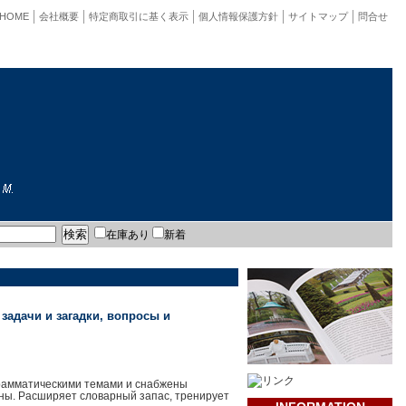
HOME
会社概要
特定商取引に基く表示
個人情報保護方針
サイトマップ
問合せ
在庫あり
新着
задачи и загадки, вопросы и
грамматическими темами и снабжены
рины. Расширяет словарный запас, тренирует