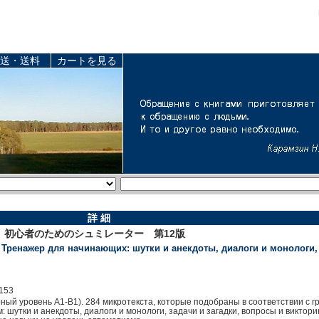
送・送料
カートを見る
詳 細
 初心者のためのシュミレーター 第12版
 Тренажер для начинающих: шутки и анекдоты, диалоги и монологи, 
153
ый уровень А1-В1). 284 микротекста, которые подобраны в соответствии с 
 шутки и анекдоты, диалоги и монологи, задачи и загадки, вопросы и викто