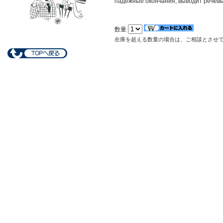
падежные окончания, выводит речевы
数量
在庫を超える数量の場合は、ご相談とさせ