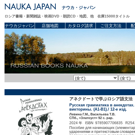
ナウカ・ジャパン
ロシア書籍・新聞雑誌・映画DVD・朗読CD・地図、他 在庫15000タイトル
ナウカジャパン
店舗地図
カタログ請求
ご注文方法
配
アネクドートで学ぶロシア語文法
Русская грамматика в анекдотах.
викторины. (A1-B1)./ 12-е изд.
Левина Г.М., Васильева Т.В.
СПб., <Златоуст> 92 c. pap.
2024 年 ISBN 9785907706835 R254
Пособие для начинающих (элементарн
ударениями и притекстовым словарем: