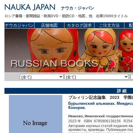
ナウカ・ジャパン
ロシア書籍・新聞雑誌・映画DVD・朗読CD・地図、他 在庫15000タイトル
ナウカジャパン
店舗地図
カタログ請求
ご注文方法
配
詳 細
ブルィリン記念論集 2023 学
Бурылинский альманах. Междисци
Конорев.
Иваново, Ивановский государственный 
2023 年 ISBN 9785906138156 R254
Авторами научных статей издания яв
архивисты, краеведы. Публикации по