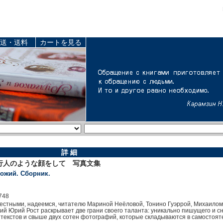
送・送料
カートを見る
詳 細
行人のような顔をして 写真文集
ожий. Сборник.
748
вестными, надеемся, читателю Мариной Неёловой, Тонино Гуэррой, Михаилом
жий Юрий Рост раскрывает две грани своего таланта: уникально пишущего и 
текстов и свыше двух сотен фотографий, которые складываются в самостоя