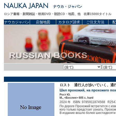
ナウカ・ジャパン
ロシア書籍・新聞雑誌・映画DVD・朗読CD・地図、他 在庫15000タイトル
ナウカジャパン
店舗地図
カタログ請求
ご注文方法
配
ロスト 通行人が歩いていく、通
Шел прохожий, на прохожего пох
Рост Ю.
М., <Бослен> 605 c. hard
2024 年 ISBN 9785911874568 R254
По дороге Прохожий встретится с из
кого только предстоит узнать. Прохо
В издание вошло более шестидесяти 