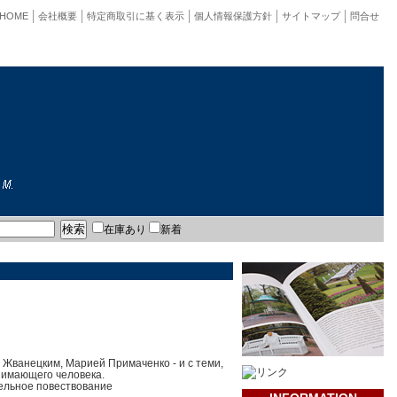
HOME
会社概要
特定商取引に基く表示
個人情報保護方針
サイトマップ
問合せ
在庫あり
新着
 Жванецким, Марией Примаченко - и с теми,
снимающего человека.
тельное повествование