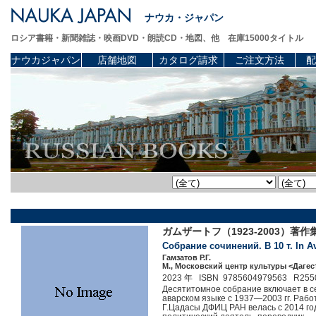
ナウカ・ジャパン
ロシア書籍・新聞雑誌・映画DVD・朗読CD・地図、他 在庫15000タイトル
ナウカジャパン
店舗地図
カタログ請求
ご注文方法
配
ガムザートフ（1923-2003）著
Собрание сочинений. В 10 т. In Av
Гамзатов Р.Г.
М., Московский центр культуры <Дагест
2023 年 ISBN 9785604979563 R255
Десятитомное собрание включает в се
аварском языке с 1937—2003 гг. Рабо
Г.Цадасы ДФИЦ РАН велась с 2014 год