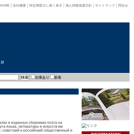
HOME
会社概要
特定商取引に基く表示
個人情報保護方針
サイトマップ
問合せ
在庫あり
新着
налах и изданных сборниках поэта на
та языка, литературы и искусств им.
т, советский и российский общественный и