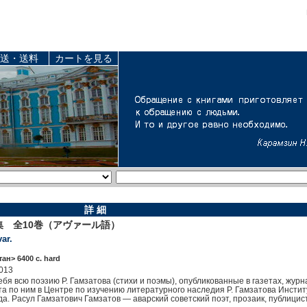
送・送料
カートを見る
詳 細
作集 全10巻（アヴァール語）
ar.
ан> 6400 c. hard
013
бя всю поэзию Р. Гамзатова (стихи и поэмы), опубликованные в газетах, жур
та по ним в Центре по изучению литературного наследия Р. Гамзатова Институ
а. Расул Гамзатович Гамзатов — аварский советский поэт, прозаик, публицис