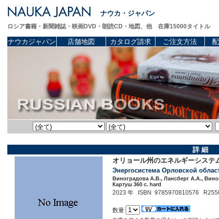
ナウカ・ジャパン
ロシア書籍・新聞雑誌・映画DVD・朗読CD・地図、他 在庫15000タイトル
ナウカジャパン
店舗地図
カタログ請求
ご注文方法
配
詳 細
オリョール州のエネルギーシステ
Энергосистема Орловской облас
Виноградова А.В., Лансберг А.А., Вино
Картуш 360 c. hard
2023 年 ISBN 9785970810576 R255
数量