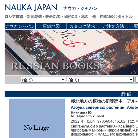
ナウカ・ジャパン
ロシア書籍・新聞雑誌・映画DVD・朗読CD・地図、他 在庫15000タイトル
ナウカジャパン
店舗地図
カタログ請求
ご注文方法
配
詳 細
極北地方の植物の初等読本 アル
Азбука северных растений. Альбо
Никитина Ю.
М., Alpaca 35 c. hard
2022 年 ISBN 9785604846162 R257
Книга-альбом о растениях Крайнего 
природным миром и миром людей. Ав
дошкольного и младшего школьного в