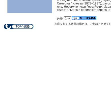
последнего настоятеля храма (перед 
Симеона Лилеева (1873–1937), расст
лику Новомучеников Российских. Изд
свидетельства и проиллюстрирован
数量
在庫を超える数量の場合は、ご相談とさせて