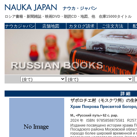
ナウカ・ジャパン
ロシア書籍・新聞雑誌・映画DVD・朗読CD・地図、他 在庫15000タイトル
ナウカジャパン
店舗地図
カタログ請求
ご注文方法
配
詳 細
ザボロチエ村（モスクワ州）の生
Храм Покрова Пресвятой Богороди
М., <Русский путь> 62 c. pap.
2024 年 ISBN 9785858875581 R257
Издание посвящено истории храма П
Посадского района Московской области
гораздо более широкий временной и 