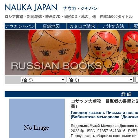
ナウカ・ジャパン
ロシア書籍・新聞雑誌・映画DVD・朗読CD・地図、他 在庫15000タイトル
ナウカジャパン
店舗地図
カタログ請求
ご注文方法
配
詳 細
コサック大虐殺 目撃者の書簡と
書）
Геноцид казаков. Письма и воспо
(Библиотека мемориала "Донские
Подольск, Музей-Мемориал Донские каз
2023 年 ISBN 9785716413016 R257
Первую часть сборника составили пи