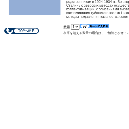
родственникам в 1924-1934 гг.. Во вт
Сталину о зверских методах осущест
коллективизации, с описаниями вызва
воспоминания кубанского казака Нико
методы подавления казачества совет
数量
在庫を超える数量の場合は、ご相談とさせて